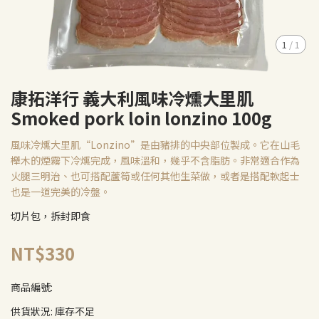
1
/
1
康拓洋行 義大利風味冷燻大里肌
Smoked pork loin lonzino 100g
風味冷燻大里肌“Lonzino”是由豬排的中央部位製成。它在山毛
櫸木的煙霧下冷燻完成，風味溫和，幾乎不含脂肪。非常適合作為
火腿三明治、也可搭配蘆筍或任何其他生菜做，或者是搭配軟起士
也是一道完美的冷盤。
切片包，拆封即食
NT$330
商品編號:
供貨狀況:
庫存不足