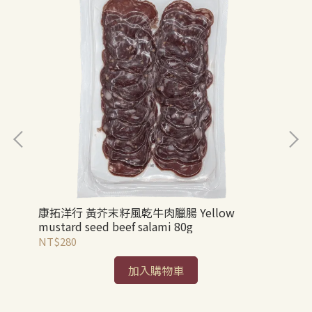
康拓洋行 黃芥末籽風乾牛肉臘腸 Yellow
康拓
mustard seed beef salami 80g
80
NT$280
NT
加入購物車