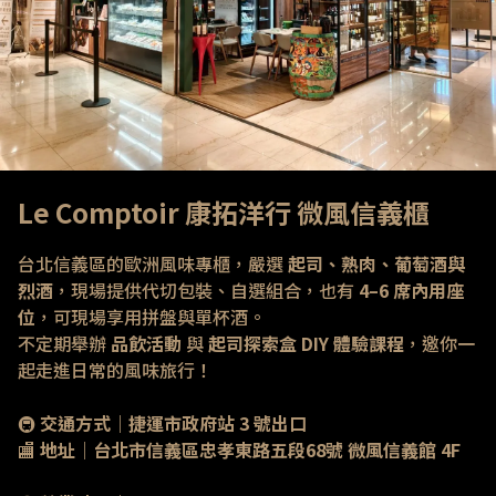
Le Comptoir 康拓洋行 微風信義櫃
台北信義區的歐洲風味專櫃，嚴選 
起司、熟肉、葡萄酒與
烈酒
，現場提供代切包裝、自選組合，也有 
4–6 席內用座
位
，可現場享用拼盤與單杯酒。
不定期舉辦 
品飲活動
 與 
起司探索盒 DIY 體驗課程
，邀你一
起走進日常的風味旅行！
🚇 
交通方式｜捷運市政府站 3 號出口
🏬 
地址｜台北市信義區忠孝東路五段68號 微風信義館 4F